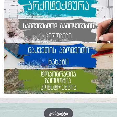
ᲙᲝᲜᲢᲐᲥᲢᲘ