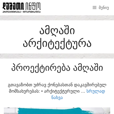
SKIP
ᲛᲔᲜᲘᲣ
TO
CONTENT
ᲐᲛᲦᲐᲨᲘ
ᲐᲠᲥᲘᲢᲔᲥᲢᲣᲠᲐ
ᲞᲠᲝᲔᲥᲢᲘᲠᲔᲑᲐ ᲐᲛᲦᲐᲨᲘ
ᲒᲗᲐᲕᲐᲖᲝᲑᲗ ᲣᲫᲠᲐᲕ ᲥᲝᲜᲔᲑᲐᲡᲗᲐᲜ ᲓᲐᲙᲐᲕᲨᲘᲠᲔᲑᲣᲚ
ᲛᲝᲛᲡᲐᲮᲣᲠᲔᲑᲐᲡ:​ • ᲐᲠᲥᲘᲢᲔᲥᲢᲣᲠᲣᲚᲘ …
ᲡᲠᲣᲚᲐᲓ
ᲜᲐᲮᲕᲐ