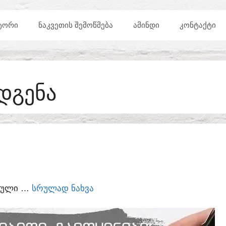
ᲢᲝᲠᲘ
ᲜᲐᲙᲕᲔᲗᲘᲡ ᲨᲔᲛᲝᲬᲛᲔᲑᲐ
ᲐᲛᲘᲜᲓᲘ
ᲙᲝᲜᲢᲐᲥᲢᲘ
ᲓᲒᲔᲜᲐ
ᲣᲠᲣᲚᲘ …
ᲡᲠᲣᲚᲐᲓ ᲜᲐᲮᲕᲐ