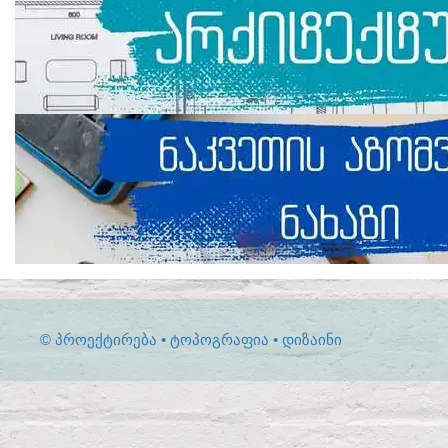
© ᲞᲠᲝᲔᲥᲢᲘᲠᲔᲑᲐ • ᲢᲝᲞᲝᲒᲠᲐᲤᲘᲐ • ᲓᲘᲖᲐᲘᲜᲘ