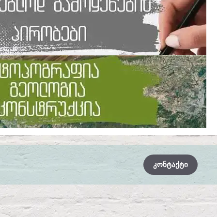
ᲙᲝᲜᲢᲐᲥᲢᲘ