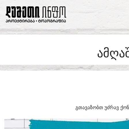
SKIP
TO
CONTENT
ᲐᲛᲦᲐ
ᲒᲗᲐᲕᲐᲖᲝᲑᲗ ᲣᲫᲠᲐᲕ ᲥᲝᲜ