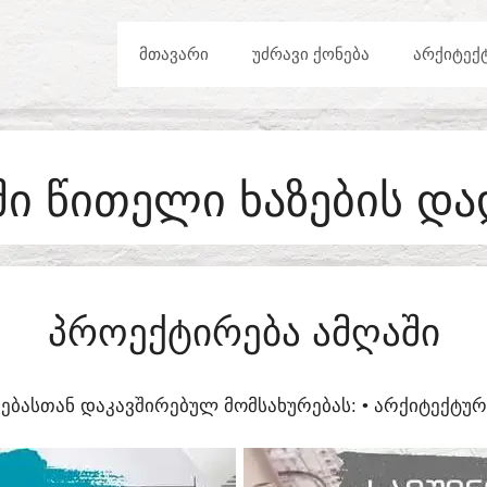
ᲛᲗᲐᲕᲐᲠᲘ
ᲣᲫᲠᲐᲕᲘ ᲥᲝᲜᲔᲑᲐ
ᲐᲠᲥᲘᲢᲔᲥ
ᲨᲘ ᲬᲘᲗᲔᲚᲘ ᲮᲐᲖᲔᲑᲘᲡ ᲓᲐ
ᲞᲠᲝᲔᲥᲢᲘᲠᲔᲑᲐ ᲐᲛᲦᲐᲨᲘ
ᲔᲑᲐᲡᲗᲐᲜ ᲓᲐᲙᲐᲕᲨᲘᲠᲔᲑᲣᲚ ᲛᲝᲛᲡᲐᲮᲣᲠᲔᲑᲐᲡ:​ • ᲐᲠᲥᲘᲢᲔᲥᲢ