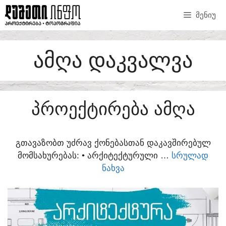
SKIP
ᲛᲔᲜᲘᲣ
TO
CONTENT
ᲐᲛᲦᲐ ᲓᲐᲙᲕᲐᲚᲕᲐ
ᲞᲠᲝᲔᲥᲢᲘᲠᲔᲑᲐ ᲐᲛᲦᲐ
ᲒᲗᲐᲕᲐᲖᲝᲑᲗ ᲣᲫᲠᲐᲕ ᲥᲝᲜᲔᲑᲐᲡᲗᲐᲜ ᲓᲐᲙᲐᲕᲨᲘᲠᲔᲑᲣᲚ
ᲛᲝᲛᲡᲐᲮᲣᲠᲔᲑᲐᲡ:​ • ᲐᲠᲥᲘᲢᲔᲥᲢᲣᲠᲣᲚᲘ …
ᲡᲠᲣᲚᲐᲓ
ᲜᲐᲮᲕᲐ