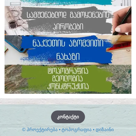
ᲙᲝᲜᲢᲐᲥᲢᲘ
© ᲞᲠᲝᲔᲥᲢᲘᲠᲔᲑᲐ • ᲢᲝᲞᲝᲒᲠᲐᲤᲘᲐ • ᲓᲘᲖᲐᲘᲜᲘ