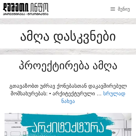
SKIP
ᲛᲔᲜᲘᲣ
TO
CONTENT
ᲐᲛᲦᲐ ᲓᲐᲡᲙᲕᲜᲔᲑᲘ
ᲞᲠᲝᲔᲥᲢᲘᲠᲔᲑᲐ ᲐᲛᲦᲐ
ᲒᲗᲐᲕᲐᲖᲝᲑᲗ ᲣᲫᲠᲐᲕ ᲥᲝᲜᲔᲑᲐᲡᲗᲐᲜ ᲓᲐᲙᲐᲕᲨᲘᲠᲔᲑᲣᲚ
ᲛᲝᲛᲡᲐᲮᲣᲠᲔᲑᲐᲡ:​ • ᲐᲠᲥᲘᲢᲔᲥᲢᲣᲠᲣᲚᲘ …
ᲡᲠᲣᲚᲐᲓ
ᲜᲐᲮᲕᲐ