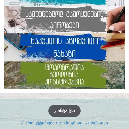
ᲙᲝᲜᲢᲐᲥᲢᲘ
© ᲞᲠᲝᲔᲥᲢᲘᲠᲔᲑᲐ • ᲢᲝᲞᲝᲒᲠᲐᲤᲘᲐ • ᲓᲘᲖᲐᲘᲜᲘ