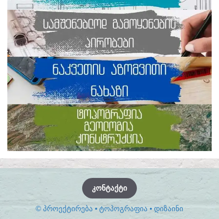
ᲙᲝᲜᲢᲐᲥᲢᲘ
© ᲞᲠᲝᲔᲥᲢᲘᲠᲔᲑᲐ • ᲢᲝᲞᲝᲒᲠᲐᲤᲘᲐ • ᲓᲘᲖᲐᲘᲜᲘ