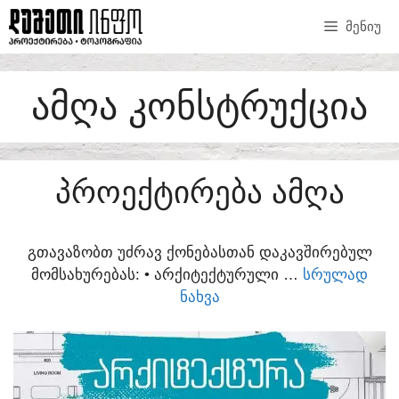
SKIP
ᲛᲔᲜᲘᲣ
TO
CONTENT
ᲐᲛᲦᲐ ᲙᲝᲜᲡᲢᲠᲣᲥᲪᲘᲐ
ᲞᲠᲝᲔᲥᲢᲘᲠᲔᲑᲐ ᲐᲛᲦᲐ
ᲒᲗᲐᲕᲐᲖᲝᲑᲗ ᲣᲫᲠᲐᲕ ᲥᲝᲜᲔᲑᲐᲡᲗᲐᲜ ᲓᲐᲙᲐᲕᲨᲘᲠᲔᲑᲣᲚ
ᲛᲝᲛᲡᲐᲮᲣᲠᲔᲑᲐᲡ:​ • ᲐᲠᲥᲘᲢᲔᲥᲢᲣᲠᲣᲚᲘ …
ᲡᲠᲣᲚᲐᲓ
ᲜᲐᲮᲕᲐ