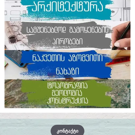
ᲙᲝᲜᲢᲐᲥᲢᲘ