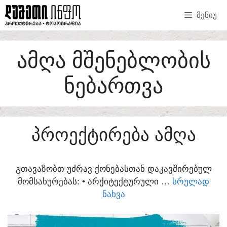
SKIP
ᲛᲔᲜᲘᲣ
TO
CONTENT
ᲐᲛᲦᲐ ᲛᲨᲔᲜᲔᲑᲚᲝᲑᲘᲡ
ᲜᲔᲑᲐᲠᲗᲕᲐ
ᲞᲠᲝᲔᲥᲢᲘᲠᲔᲑᲐ ᲐᲛᲦᲐ
ᲒᲗᲐᲕᲐᲖᲝᲑᲗ ᲣᲫᲠᲐᲕ ᲥᲝᲜᲔᲑᲐᲡᲗᲐᲜ ᲓᲐᲙᲐᲕᲨᲘᲠᲔᲑᲣᲚ
ᲛᲝᲛᲡᲐᲮᲣᲠᲔᲑᲐᲡ:​ • ᲐᲠᲥᲘᲢᲔᲥᲢᲣᲠᲣᲚᲘ …
ᲡᲠᲣᲚᲐᲓ
ᲜᲐᲮᲕᲐ