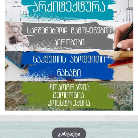
ᲙᲝᲜᲢᲐᲥᲢᲘ