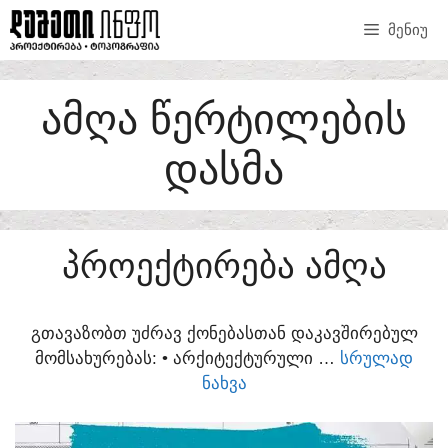
SKIP
ᲛᲔᲜᲘᲣ
TO
CONTENT
ᲐᲛᲦᲐ ᲬᲔᲠᲢᲘᲚᲔᲑᲘᲡ
ᲓᲐᲡᲛᲐ
ᲞᲠᲝᲔᲥᲢᲘᲠᲔᲑᲐ ᲐᲛᲦᲐ
ᲒᲗᲐᲕᲐᲖᲝᲑᲗ ᲣᲫᲠᲐᲕ ᲥᲝᲜᲔᲑᲐᲡᲗᲐᲜ ᲓᲐᲙᲐᲕᲨᲘᲠᲔᲑᲣᲚ
ᲛᲝᲛᲡᲐᲮᲣᲠᲔᲑᲐᲡ:​ • ᲐᲠᲥᲘᲢᲔᲥᲢᲣᲠᲣᲚᲘ …
ᲡᲠᲣᲚᲐᲓ
ᲜᲐᲮᲕᲐ