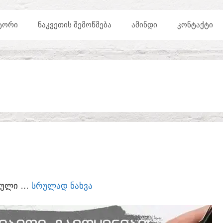
ᲢᲝᲠᲘ
ᲜᲐᲙᲕᲔᲗᲘᲡ ᲨᲔᲛᲝᲬᲛᲔᲑᲐ
ᲐᲛᲘᲜᲓᲘ
ᲙᲝᲜᲢᲐᲥᲢᲘ
ᲣᲠᲣᲚᲘ …
ᲡᲠᲣᲚᲐᲓ ᲜᲐᲮᲕᲐ