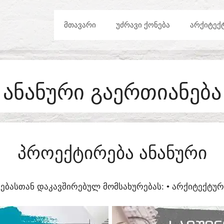
ᲛᲗᲐᲕᲐᲠᲘ
ᲣᲫᲠᲐᲕᲘ ᲥᲝᲜᲔᲑᲐ
ᲐᲠᲥᲘᲢᲔᲥ
ᲐᲜᲐᲜᲣᲠᲘ ᲒᲐᲔᲠᲗᲘᲐᲜᲔᲑᲐ
ᲞᲠᲝᲔᲥᲢᲘᲠᲔᲑᲐ ᲐᲜᲐᲜᲣᲠᲘ
ᲔᲑᲐᲡᲗᲐᲜ ᲓᲐᲙᲐᲕᲨᲘᲠᲔᲑᲣᲚ ᲛᲝᲛᲡᲐᲮᲣᲠᲔᲑᲐᲡ:​ • ᲐᲠᲥᲘᲢᲔᲥᲢ