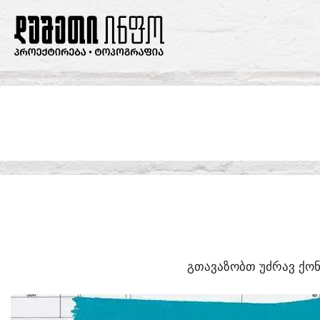
SKIP
TO
CONTENT
ᲒᲗᲐᲕᲐᲖᲝᲑᲗ ᲣᲫᲠᲐᲕ ᲥᲝᲜ