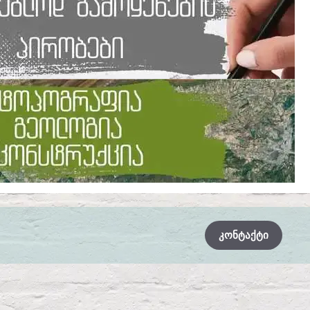
ᲙᲝᲜᲢᲐᲥᲢᲘ