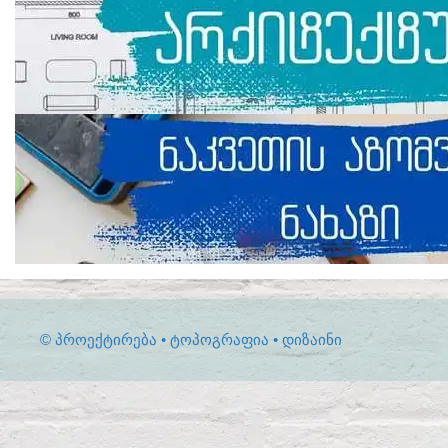
© ᲞᲠᲝᲔᲥᲢᲘᲠᲔᲑᲐ • ᲢᲝᲞᲝᲒᲠᲐᲤᲘᲐ • ᲓᲘᲖᲐᲘᲜᲘ