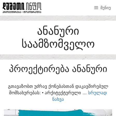
SKIP
ᲛᲔᲜᲘᲣ
TO
CONTENT
ᲐᲜᲐᲜᲣᲠᲘ
ᲡᲐᲐᲛᲖᲝᲛᲕᲔᲚᲝ
ᲞᲠᲝᲔᲥᲢᲘᲠᲔᲑᲐ ᲐᲜᲐᲜᲣᲠᲘ
ᲒᲗᲐᲕᲐᲖᲝᲑᲗ ᲣᲫᲠᲐᲕ ᲥᲝᲜᲔᲑᲐᲡᲗᲐᲜ ᲓᲐᲙᲐᲕᲨᲘᲠᲔᲑᲣᲚ
ᲛᲝᲛᲡᲐᲮᲣᲠᲔᲑᲐᲡ:​ • ᲐᲠᲥᲘᲢᲔᲥᲢᲣᲠᲣᲚᲘ …
ᲡᲠᲣᲚᲐᲓ
ᲜᲐᲮᲕᲐ