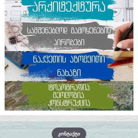
ᲙᲝᲜᲢᲐᲥᲢᲘ