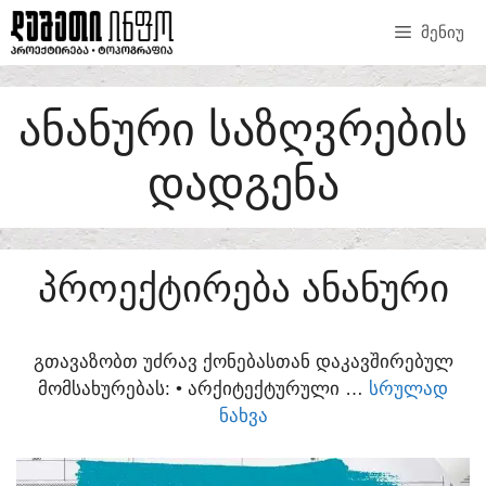
SKIP
ᲛᲔᲜᲘᲣ
TO
CONTENT
ᲐᲜᲐᲜᲣᲠᲘ ᲡᲐᲖᲦᲕᲠᲔᲑᲘᲡ
ᲓᲐᲓᲒᲔᲜᲐ
ᲞᲠᲝᲔᲥᲢᲘᲠᲔᲑᲐ ᲐᲜᲐᲜᲣᲠᲘ
ᲒᲗᲐᲕᲐᲖᲝᲑᲗ ᲣᲫᲠᲐᲕ ᲥᲝᲜᲔᲑᲐᲡᲗᲐᲜ ᲓᲐᲙᲐᲕᲨᲘᲠᲔᲑᲣᲚ
ᲛᲝᲛᲡᲐᲮᲣᲠᲔᲑᲐᲡ:​ • ᲐᲠᲥᲘᲢᲔᲥᲢᲣᲠᲣᲚᲘ …
ᲡᲠᲣᲚᲐᲓ
ᲜᲐᲮᲕᲐ