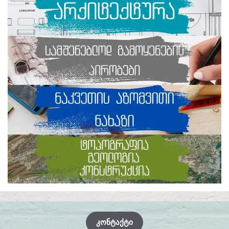
ᲙᲝᲜᲢᲐᲥᲢᲘ