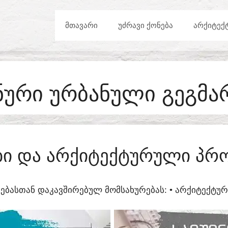
ᲛᲗᲐᲕᲐᲠᲘ
ᲣᲫᲠᲐᲕᲘ ᲥᲝᲜᲔᲑᲐ
ᲐᲠᲥᲘᲢᲔᲥ
ᲜᲣᲠᲘ ᲣᲠᲑᲐᲜᲣᲚᲘ ᲒᲔᲒᲛᲐ
ᲔᲑᲘ ᲓᲐ ᲐᲠᲥᲘᲢᲔᲥᲢᲣᲠᲣᲚᲘ ᲞᲠᲝ
ᲔᲑᲐᲡᲗᲐᲜ ᲓᲐᲙᲐᲕᲨᲘᲠᲔᲑᲣᲚ ᲛᲝᲛᲡᲐᲮᲣᲠᲔᲑᲐᲡ:​ • ᲐᲠᲥᲘᲢᲔᲥᲢ