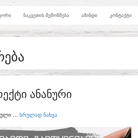
ᲢᲝᲠᲘ
ᲜᲐᲙᲕᲔᲗᲘᲡ ᲨᲔᲛᲝᲬᲛᲔᲑᲐ
ᲐᲛᲘᲜᲓᲘ
ᲙᲝᲜᲢᲐᲥᲢᲘ
ᲠᲔᲑᲐ
ᲔᲥᲢᲘ ᲐᲜᲐᲜᲣᲠᲘ
ᲣᲠᲣᲚᲘ …
ᲡᲠᲣᲚᲐᲓ ᲜᲐᲮᲕᲐ