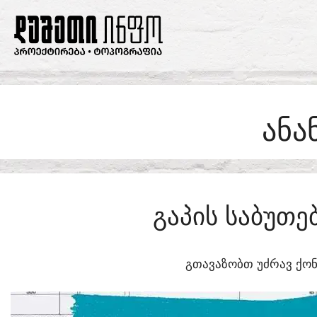
SKIP
TO
CONTENT
ᲐᲜᲐ
ᲒᲐᲞᲘᲡ ᲡᲐᲑᲣᲗ
ᲒᲗᲐᲕᲐᲖᲝᲑᲗ ᲣᲫᲠᲐᲕ ᲥᲝᲜ