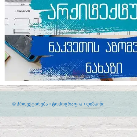
© ᲞᲠᲝᲔᲥᲢᲘᲠᲔᲑᲐ • ᲢᲝᲞᲝᲒᲠᲐᲤᲘᲐ • ᲓᲘᲖᲐᲘᲜᲘ