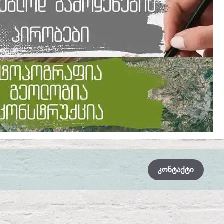
ᲙᲝᲜᲢᲐᲥᲢᲘ