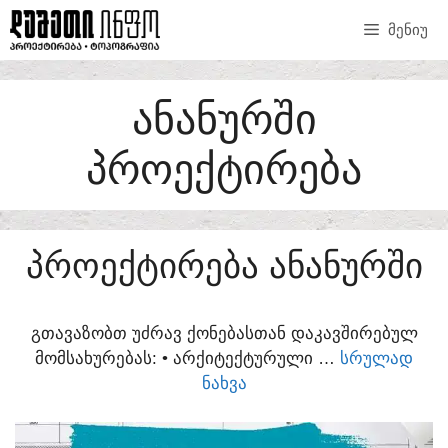
SKIP
ᲛᲔᲜᲘᲣ
TO
CONTENT
ᲐᲜᲐᲜᲣᲠᲨᲘ
ᲞᲠᲝᲔᲥᲢᲘᲠᲔᲑᲐ
ᲞᲠᲝᲔᲥᲢᲘᲠᲔᲑᲐ ᲐᲜᲐᲜᲣᲠᲨᲘ
ᲒᲗᲐᲕᲐᲖᲝᲑᲗ ᲣᲫᲠᲐᲕ ᲥᲝᲜᲔᲑᲐᲡᲗᲐᲜ ᲓᲐᲙᲐᲕᲨᲘᲠᲔᲑᲣᲚ
ᲛᲝᲛᲡᲐᲮᲣᲠᲔᲑᲐᲡ:​ • ᲐᲠᲥᲘᲢᲔᲥᲢᲣᲠᲣᲚᲘ …
ᲡᲠᲣᲚᲐᲓ
ᲜᲐᲮᲕᲐ