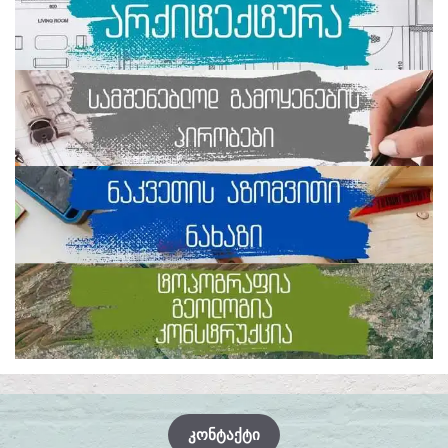
ᲙᲝᲜᲢᲐᲥᲢᲘ