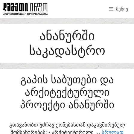
SKIP
ᲛᲔᲜᲘᲣ
TO
CONTENT
ᲐᲜᲐᲜᲣᲠᲨᲘ
ᲡᲐᲙᲐᲓᲐᲡᲢᲠᲝ
ᲒᲐᲞᲘᲡ ᲡᲐᲑᲣᲗᲔᲑᲘ ᲓᲐ
ᲐᲠᲥᲘᲢᲔᲥᲢᲣᲠᲣᲚᲘ
ᲞᲠᲝᲔᲥᲢᲘ ᲐᲜᲐᲜᲣᲠᲨᲘ
ᲒᲗᲐᲕᲐᲖᲝᲑᲗ ᲣᲫᲠᲐᲕ ᲥᲝᲜᲔᲑᲐᲡᲗᲐᲜ ᲓᲐᲙᲐᲕᲨᲘᲠᲔᲑᲣᲚ
ᲛᲝᲛᲡᲐᲮᲣᲠᲔᲑᲐᲡ:​ • ᲐᲠᲥᲘᲢᲔᲥᲢᲣᲠᲣᲚᲘ …
ᲡᲠᲣᲚᲐᲓ