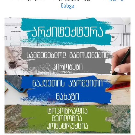
ᲜᲐᲮᲕᲐ