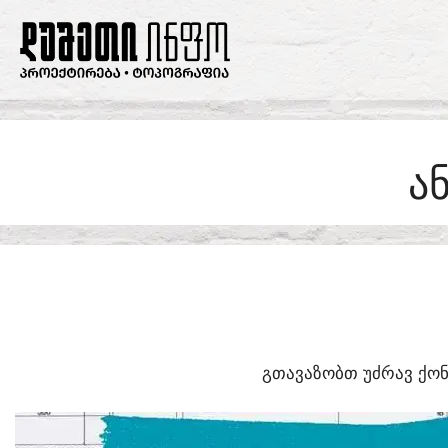
SKIP
TO
CONTENT
Ა
ᲒᲗᲐᲕᲐᲖᲝᲑᲗ ᲣᲫᲠᲐᲕ ᲥᲝᲜ