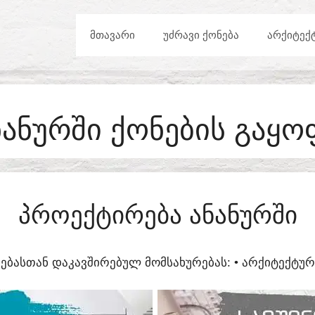
ᲛᲗᲐᲕᲐᲠᲘ
ᲣᲫᲠᲐᲕᲘ ᲥᲝᲜᲔᲑᲐ
ᲐᲠᲥᲘᲢᲔᲥ
ᲜᲐᲜᲣᲠᲨᲘ ᲥᲝᲜᲔᲑᲘᲡ ᲒᲐᲧᲝ
ᲞᲠᲝᲔᲥᲢᲘᲠᲔᲑᲐ ᲐᲜᲐᲜᲣᲠᲨᲘ
ᲔᲑᲐᲡᲗᲐᲜ ᲓᲐᲙᲐᲕᲨᲘᲠᲔᲑᲣᲚ ᲛᲝᲛᲡᲐᲮᲣᲠᲔᲑᲐᲡ:​ • ᲐᲠᲥᲘᲢᲔᲥᲢ