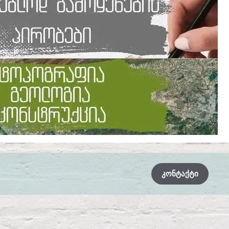
ᲙᲝᲜᲢᲐᲥᲢᲘ