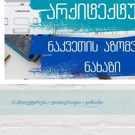
© ᲞᲠᲝᲔᲥᲢᲘᲠᲔᲑᲐ • ᲢᲝᲞᲝᲒᲠᲐᲤᲘᲐ • ᲓᲘᲖᲐᲘᲜᲘ