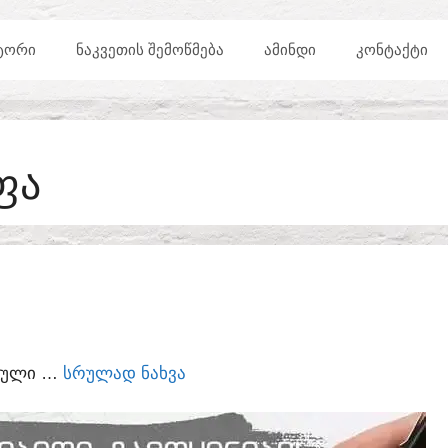
ᲢᲝᲠᲘ
ᲜᲐᲙᲕᲔᲗᲘᲡ ᲨᲔᲛᲝᲬᲛᲔᲑᲐ
ᲐᲛᲘᲜᲓᲘ
ᲙᲝᲜᲢᲐᲥᲢᲘ
ᲤᲐ
ᲣᲠᲣᲚᲘ …
ᲡᲠᲣᲚᲐᲓ ᲜᲐᲮᲕᲐ