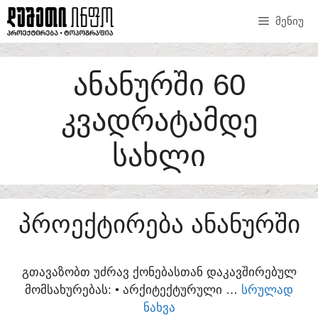
SKIP
ᲛᲔᲜᲘᲣ
TO
CONTENT
ᲐᲜᲐᲜᲣᲠᲨᲘ 60
ᲙᲕᲐᲓᲠᲐᲢᲐᲛᲓᲔ
ᲡᲐᲮᲚᲘ
ᲞᲠᲝᲔᲥᲢᲘᲠᲔᲑᲐ ᲐᲜᲐᲜᲣᲠᲨᲘ
ᲒᲗᲐᲕᲐᲖᲝᲑᲗ ᲣᲫᲠᲐᲕ ᲥᲝᲜᲔᲑᲐᲡᲗᲐᲜ ᲓᲐᲙᲐᲕᲨᲘᲠᲔᲑᲣᲚ
ᲛᲝᲛᲡᲐᲮᲣᲠᲔᲑᲐᲡ:​ • ᲐᲠᲥᲘᲢᲔᲥᲢᲣᲠᲣᲚᲘ …
ᲡᲠᲣᲚᲐᲓ
ᲜᲐᲮᲕᲐ