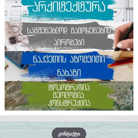
ᲙᲝᲜᲢᲐᲥᲢᲘ