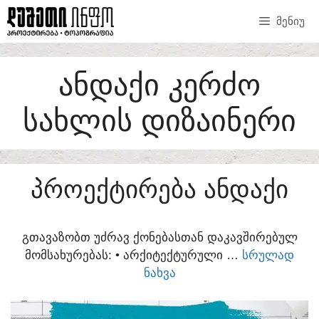
SKIP
ᲛᲔᲜᲘᲣ
TO
CONTENT
ᲐᲜᲓᲐᲥᲘ ᲙᲔᲠᲫᲝ
ᲡᲐᲮᲚᲘᲡ ᲓᲘᲖᲐᲘᲜᲔᲠᲘ
ᲞᲠᲝᲔᲥᲢᲘᲠᲔᲑᲐ ᲐᲜᲓᲐᲥᲘ
ᲒᲗᲐᲕᲐᲖᲝᲑᲗ ᲣᲫᲠᲐᲕ ᲥᲝᲜᲔᲑᲐᲡᲗᲐᲜ ᲓᲐᲙᲐᲕᲨᲘᲠᲔᲑᲣᲚ
ᲛᲝᲛᲡᲐᲮᲣᲠᲔᲑᲐᲡ:​ • ᲐᲠᲥᲘᲢᲔᲥᲢᲣᲠᲣᲚᲘ …
ᲡᲠᲣᲚᲐᲓ
ᲜᲐᲮᲕᲐ