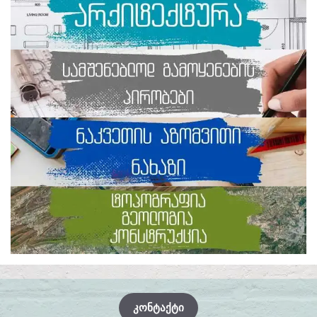
ᲙᲝᲜᲢᲐᲥᲢᲘ