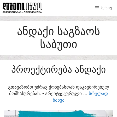
SKIP
ᲛᲔᲜᲘᲣ
TO
CONTENT
ᲐᲜᲓᲐᲥᲘ ᲡᲐᲒᲖᲐᲝᲡ
ᲡᲐᲑᲣᲗᲘ
ᲞᲠᲝᲔᲥᲢᲘᲠᲔᲑᲐ ᲐᲜᲓᲐᲥᲘ
ᲒᲗᲐᲕᲐᲖᲝᲑᲗ ᲣᲫᲠᲐᲕ ᲥᲝᲜᲔᲑᲐᲡᲗᲐᲜ ᲓᲐᲙᲐᲕᲨᲘᲠᲔᲑᲣᲚ
ᲛᲝᲛᲡᲐᲮᲣᲠᲔᲑᲐᲡ:​ • ᲐᲠᲥᲘᲢᲔᲥᲢᲣᲠᲣᲚᲘ …
ᲡᲠᲣᲚᲐᲓ
ᲜᲐᲮᲕᲐ