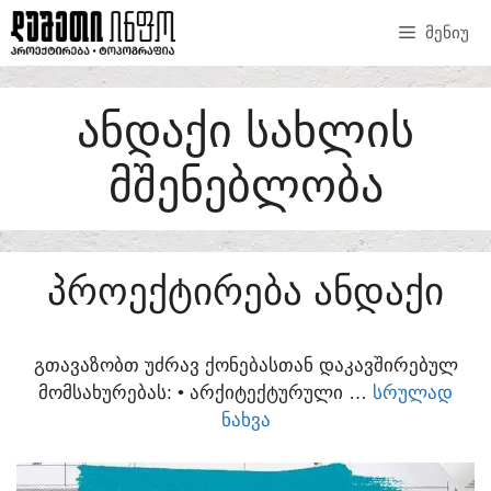
SKIP
ᲛᲔᲜᲘᲣ
TO
CONTENT
ᲐᲜᲓᲐᲥᲘ ᲡᲐᲮᲚᲘᲡ
ᲛᲨᲔᲜᲔᲑᲚᲝᲑᲐ
ᲞᲠᲝᲔᲥᲢᲘᲠᲔᲑᲐ ᲐᲜᲓᲐᲥᲘ
ᲒᲗᲐᲕᲐᲖᲝᲑᲗ ᲣᲫᲠᲐᲕ ᲥᲝᲜᲔᲑᲐᲡᲗᲐᲜ ᲓᲐᲙᲐᲕᲨᲘᲠᲔᲑᲣᲚ
ᲛᲝᲛᲡᲐᲮᲣᲠᲔᲑᲐᲡ:​ • ᲐᲠᲥᲘᲢᲔᲥᲢᲣᲠᲣᲚᲘ …
ᲡᲠᲣᲚᲐᲓ
ᲜᲐᲮᲕᲐ