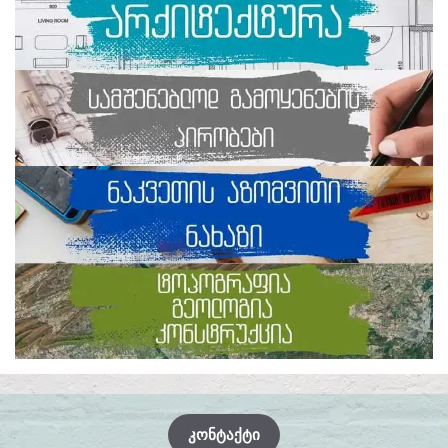
ᲙᲝᲜᲢᲐᲥᲢᲘ