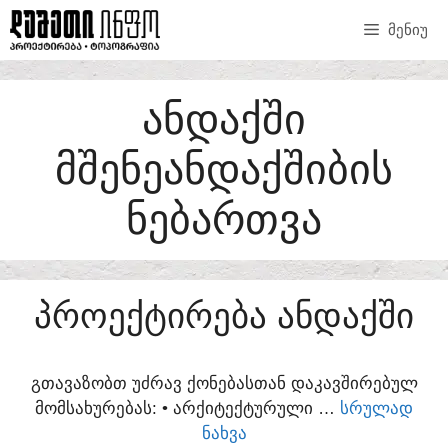
SKIP
ᲛᲔᲜᲘᲣ
TO
CONTENT
ᲐᲜᲓᲐᲥᲨᲘ
ᲛᲨᲔᲜᲔᲐᲜᲓᲐᲥᲨᲘᲑᲘᲡ
ᲜᲔᲑᲐᲠᲗᲕᲐ
ᲞᲠᲝᲔᲥᲢᲘᲠᲔᲑᲐ ᲐᲜᲓᲐᲥᲨᲘ
ᲒᲗᲐᲕᲐᲖᲝᲑᲗ ᲣᲫᲠᲐᲕ ᲥᲝᲜᲔᲑᲐᲡᲗᲐᲜ ᲓᲐᲙᲐᲕᲨᲘᲠᲔᲑᲣᲚ
ᲛᲝᲛᲡᲐᲮᲣᲠᲔᲑᲐᲡ:​ • ᲐᲠᲥᲘᲢᲔᲥᲢᲣᲠᲣᲚᲘ …
ᲡᲠᲣᲚᲐᲓ
ᲜᲐᲮᲕᲐ