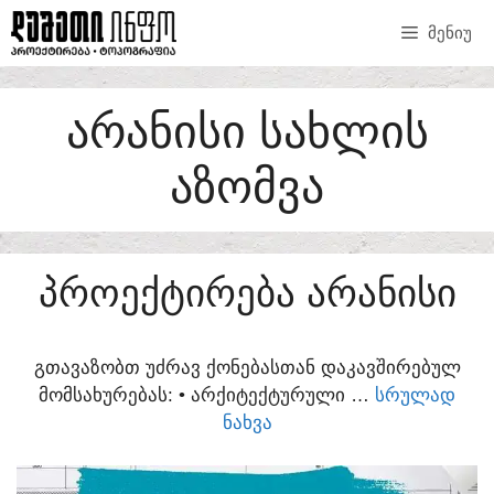
SKIP
ᲛᲔᲜᲘᲣ
TO
CONTENT
ᲐᲠᲐᲜᲘᲡᲘ ᲡᲐᲮᲚᲘᲡ
ᲐᲖᲝᲛᲕᲐ
ᲞᲠᲝᲔᲥᲢᲘᲠᲔᲑᲐ ᲐᲠᲐᲜᲘᲡᲘ
ᲒᲗᲐᲕᲐᲖᲝᲑᲗ ᲣᲫᲠᲐᲕ ᲥᲝᲜᲔᲑᲐᲡᲗᲐᲜ ᲓᲐᲙᲐᲕᲨᲘᲠᲔᲑᲣᲚ
ᲛᲝᲛᲡᲐᲮᲣᲠᲔᲑᲐᲡ:​ • ᲐᲠᲥᲘᲢᲔᲥᲢᲣᲠᲣᲚᲘ …
ᲡᲠᲣᲚᲐᲓ
ᲜᲐᲮᲕᲐ