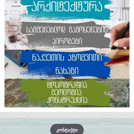
ᲙᲝᲜᲢᲐᲥᲢᲘ