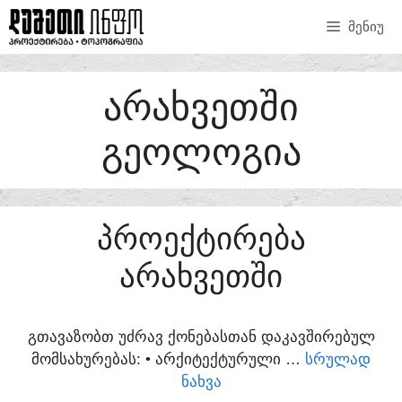
SKIP
ᲛᲔᲜᲘᲣ
TO
CONTENT
ᲐᲠᲐᲮᲕᲔᲗᲨᲘ
ᲒᲔᲝᲚᲝᲒᲘᲐ
ᲞᲠᲝᲔᲥᲢᲘᲠᲔᲑᲐ
ᲐᲠᲐᲮᲕᲔᲗᲨᲘ
ᲒᲗᲐᲕᲐᲖᲝᲑᲗ ᲣᲫᲠᲐᲕ ᲥᲝᲜᲔᲑᲐᲡᲗᲐᲜ ᲓᲐᲙᲐᲕᲨᲘᲠᲔᲑᲣᲚ
ᲛᲝᲛᲡᲐᲮᲣᲠᲔᲑᲐᲡ:​ • ᲐᲠᲥᲘᲢᲔᲥᲢᲣᲠᲣᲚᲘ …
ᲡᲠᲣᲚᲐᲓ
ᲜᲐᲮᲕᲐ