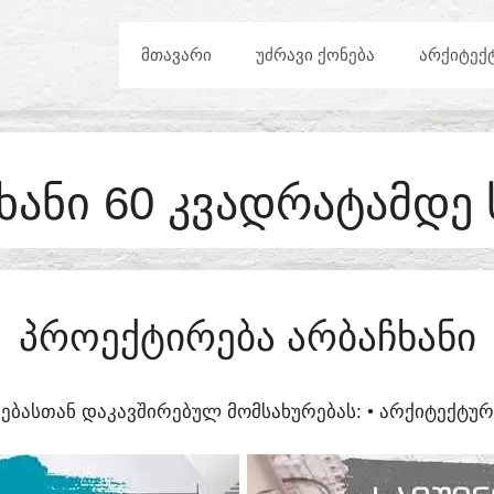
ᲛᲗᲐᲕᲐᲠᲘ
ᲣᲫᲠᲐᲕᲘ ᲥᲝᲜᲔᲑᲐ
ᲐᲠᲥᲘᲢᲔᲥ
ᲮᲐᲜᲘ 60 ᲙᲕᲐᲓᲠᲐᲢᲐᲛᲓᲔ
ᲞᲠᲝᲔᲥᲢᲘᲠᲔᲑᲐ ᲐᲠᲑᲐᲩᲮᲐᲜᲘ
ᲔᲑᲐᲡᲗᲐᲜ ᲓᲐᲙᲐᲕᲨᲘᲠᲔᲑᲣᲚ ᲛᲝᲛᲡᲐᲮᲣᲠᲔᲑᲐᲡ:​ • ᲐᲠᲥᲘᲢᲔᲥᲢ