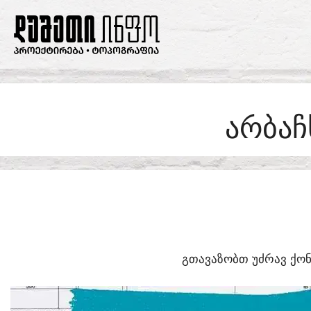
SKIP
TO
CONTENT
ᲐᲠᲑᲐᲩ
ᲒᲗᲐᲕᲐᲖᲝᲑᲗ ᲣᲫᲠᲐᲕ ᲥᲝᲜ