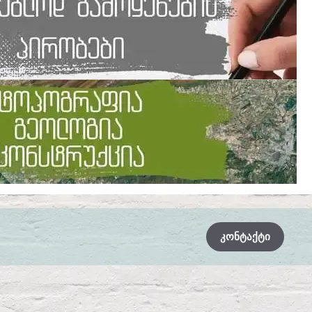
ᲙᲝᲜᲢᲐᲥᲢᲘ