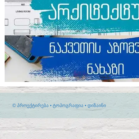
© ᲞᲠᲝᲔᲥᲢᲘᲠᲔᲑᲐ • ᲢᲝᲞᲝᲒᲠᲐᲤᲘᲐ • ᲓᲘᲖᲐᲘᲜᲘ