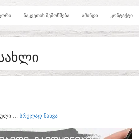
ᲢᲝᲠᲘ
ᲜᲐᲙᲕᲔᲗᲘᲡ ᲨᲔᲛᲝᲬᲛᲔᲑᲐ
ᲐᲛᲘᲜᲓᲘ
ᲙᲝᲜᲢᲐᲥᲢᲘ
 ᲡᲐᲮᲚᲘ
ᲣᲠᲣᲚᲘ …
ᲡᲠᲣᲚᲐᲓ ᲜᲐᲮᲕᲐ