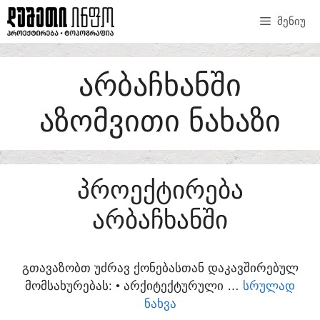
SKIP
ᲛᲔᲜᲘᲣ
TO
CONTENT
ᲐᲠᲑᲐᲩᲮᲐᲜᲨᲘ
ᲐᲖᲝᲛᲕᲘᲗᲘ ᲜᲐᲮᲐᲖᲘ
ᲞᲠᲝᲔᲥᲢᲘᲠᲔᲑᲐ
ᲐᲠᲑᲐᲩᲮᲐᲜᲨᲘ
ᲒᲗᲐᲕᲐᲖᲝᲑᲗ ᲣᲫᲠᲐᲕ ᲥᲝᲜᲔᲑᲐᲡᲗᲐᲜ ᲓᲐᲙᲐᲕᲨᲘᲠᲔᲑᲣᲚ
ᲛᲝᲛᲡᲐᲮᲣᲠᲔᲑᲐᲡ:​ • ᲐᲠᲥᲘᲢᲔᲥᲢᲣᲠᲣᲚᲘ …
ᲡᲠᲣᲚᲐᲓ
ᲜᲐᲮᲕᲐ