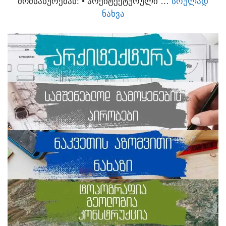
ᲛᲝᲛᲡᲐᲮᲣᲠᲔᲑᲐᲡ:​ • ᲐᲠᲥᲘᲢᲔᲥᲢᲣᲠᲣᲚᲘ …
ᲡᲠᲣᲚᲐᲓ
ᲜᲐᲮᲕᲐ