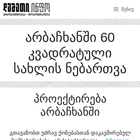
SKIP
ᲛᲔᲜᲘᲣ
TO
CONTENT
ᲐᲠᲑᲐᲩᲮᲐᲜᲨᲘ 60
ᲙᲕᲐᲓᲠᲐᲢᲣᲚᲘ
ᲡᲐᲮᲚᲘᲡ ᲜᲔᲑᲐᲠᲗᲕᲐ
ᲞᲠᲝᲔᲥᲢᲘᲠᲔᲑᲐ
ᲐᲠᲑᲐᲩᲮᲐᲜᲨᲘ
ᲒᲗᲐᲕᲐᲖᲝᲑᲗ ᲣᲫᲠᲐᲕ ᲥᲝᲜᲔᲑᲐᲡᲗᲐᲜ ᲓᲐᲙᲐᲕᲨᲘᲠᲔᲑᲣᲚ