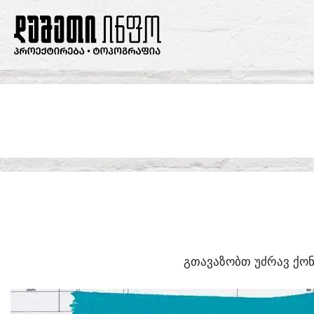
SKIP
TO
CONTENT
ᲒᲗᲐᲕᲐᲖᲝᲑᲗ ᲣᲫᲠᲐᲕ ᲥᲝᲜ