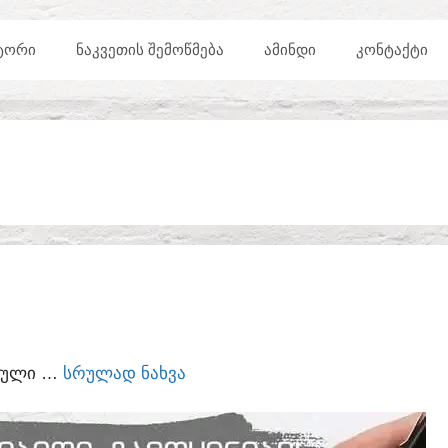
ᲢᲝᲠᲘ
ᲜᲐᲙᲕᲔᲗᲘᲡ ᲨᲔᲛᲝᲬᲛᲔᲑᲐ
ᲐᲛᲘᲜᲓᲘ
ᲙᲝᲜᲢᲐᲥᲢᲘ
ᲣᲠᲣᲚᲘ …
ᲡᲠᲣᲚᲐᲓ ᲜᲐᲮᲕᲐ