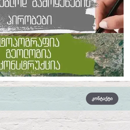
ᲙᲝᲜᲢᲐᲥᲢᲘ