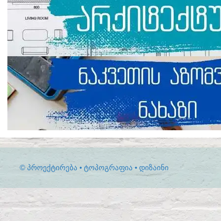
© ᲞᲠᲝᲔᲥᲢᲘᲠᲔᲑᲐ • ᲢᲝᲞᲝᲒᲠᲐᲤᲘᲐ • ᲓᲘᲖᲐᲘᲜᲘ