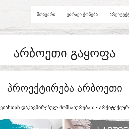
ᲛᲗᲐᲕᲐᲠᲘ
ᲣᲫᲠᲐᲕᲘ ᲥᲝᲜᲔᲑᲐ
ᲐᲠᲥᲘᲢᲔᲥ
ᲐᲠᲑᲝᲔᲗᲘ ᲒᲐᲧᲝᲤᲐ
ᲞᲠᲝᲔᲥᲢᲘᲠᲔᲑᲐ ᲐᲠᲑᲝᲔᲗᲘ
ᲔᲑᲐᲡᲗᲐᲜ ᲓᲐᲙᲐᲕᲨᲘᲠᲔᲑᲣᲚ ᲛᲝᲛᲡᲐᲮᲣᲠᲔᲑᲐᲡ:​ • ᲐᲠᲥᲘᲢᲔᲥᲢ