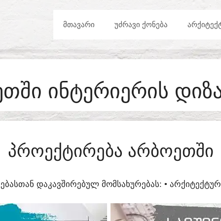
ᲛᲗᲐᲕᲐᲠᲘ
ᲣᲫᲠᲐᲕᲘ ᲥᲝᲜᲔᲑᲐ
ᲐᲠᲥᲘᲢᲔᲥ
ᲗᲨᲘ ᲘᲜᲢᲔᲠᲘᲔᲠᲘᲡ ᲓᲘᲖ
ᲞᲠᲝᲔᲥᲢᲘᲠᲔᲑᲐ ᲐᲠᲑᲝᲔᲗᲨᲘ
ᲔᲑᲐᲡᲗᲐᲜ ᲓᲐᲙᲐᲕᲨᲘᲠᲔᲑᲣᲚ ᲛᲝᲛᲡᲐᲮᲣᲠᲔᲑᲐᲡ:​ • ᲐᲠᲥᲘᲢᲔᲥᲢ