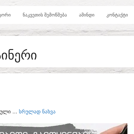
ᲢᲝᲠᲘ
ᲜᲐᲙᲕᲔᲗᲘᲡ ᲨᲔᲛᲝᲬᲛᲔᲑᲐ
ᲐᲛᲘᲜᲓᲘ
ᲙᲝᲜᲢᲐᲥᲢᲘ
ᲐᲘᲜᲔᲠᲘ
ᲣᲠᲣᲚᲘ …
ᲡᲠᲣᲚᲐᲓ ᲜᲐᲮᲕᲐ