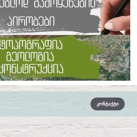
ᲙᲝᲜᲢᲐᲥᲢᲘ