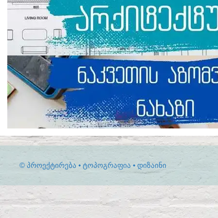
© ᲞᲠᲝᲔᲥᲢᲘᲠᲔᲑᲐ • ᲢᲝᲞᲝᲒᲠᲐᲤᲘᲐ • ᲓᲘᲖᲐᲘᲜᲘ