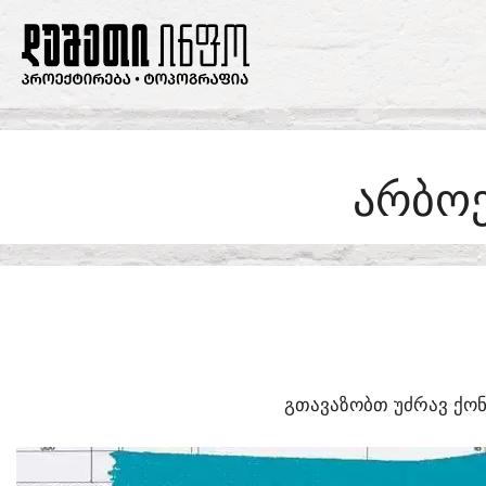
SKIP
TO
CONTENT
ᲐᲠᲑᲝᲔ
ᲒᲗᲐᲕᲐᲖᲝᲑᲗ ᲣᲫᲠᲐᲕ ᲥᲝᲜ