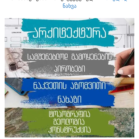
ᲜᲐᲮᲕᲐ