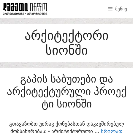
SKIP
ᲛᲔᲜᲘᲣ
TO
CONTENT
ᲐᲠᲥᲘᲢᲔᲥᲢᲝᲠᲘ
ᲡᲘᲝᲜᲨᲘ
ᲒᲐᲞᲘᲡ ᲡᲐᲑᲣᲗᲔᲑᲘ ᲓᲐ
ᲐᲠᲥᲘᲢᲔᲥᲢᲣᲠᲣᲚᲘ ᲞᲠᲝᲔᲥ
ᲢᲘ ᲡᲘᲝᲜᲨᲘ
ᲒᲗᲐᲕᲐᲖᲝᲑᲗ ᲣᲫᲠᲐᲕ ᲥᲝᲜᲔᲑᲐᲡᲗᲐᲜ ᲓᲐᲙᲐᲕᲨᲘᲠᲔᲑᲣᲚ
ᲛᲝᲛᲡᲐᲮᲣᲠᲔᲑᲐᲡ:​ • ᲐᲠᲥᲘᲢᲔᲥᲢᲣᲠᲣᲚᲘ …
ᲡᲠᲣᲚᲐᲓ