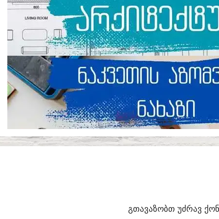
ᲒᲗᲐᲕᲐᲖᲝᲑᲗ ᲣᲫᲠᲐᲕ ᲥᲝᲜ