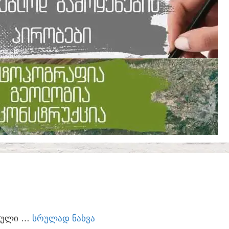
ᲣᲠᲣᲚᲘ …
ᲡᲠᲣᲚᲐᲓ ᲜᲐᲮᲕᲐ