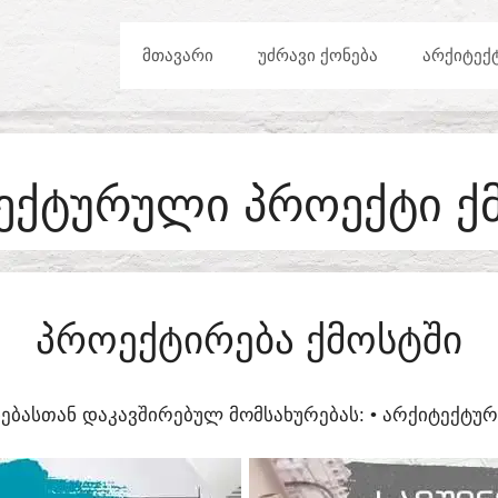
ᲛᲗᲐᲕᲐᲠᲘ
ᲣᲫᲠᲐᲕᲘ ᲥᲝᲜᲔᲑᲐ
ᲐᲠᲥᲘᲢᲔᲥ
ᲔᲥᲢᲣᲠᲣᲚᲘ ᲞᲠᲝᲔᲥᲢᲘ Ქ
ᲞᲠᲝᲔᲥᲢᲘᲠᲔᲑᲐ ᲥᲛᲝᲡᲢᲨᲘ
ᲔᲑᲐᲡᲗᲐᲜ ᲓᲐᲙᲐᲕᲨᲘᲠᲔᲑᲣᲚ ᲛᲝᲛᲡᲐᲮᲣᲠᲔᲑᲐᲡ:​ • ᲐᲠᲥᲘᲢᲔᲥᲢ