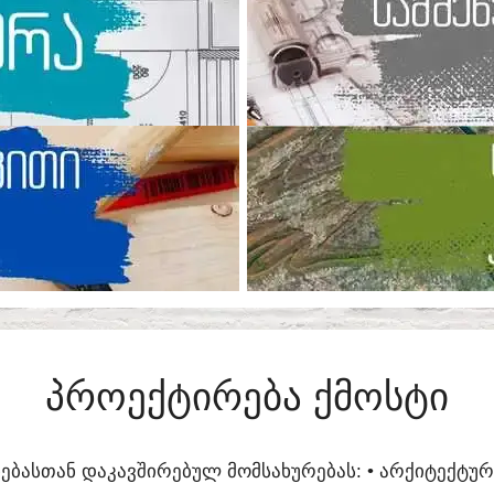
ᲞᲠᲝᲔᲥᲢᲘᲠᲔᲑᲐ ᲥᲛᲝᲡᲢᲘ
ᲔᲑᲐᲡᲗᲐᲜ ᲓᲐᲙᲐᲕᲨᲘᲠᲔᲑᲣᲚ ᲛᲝᲛᲡᲐᲮᲣᲠᲔᲑᲐᲡ:​ • ᲐᲠᲥᲘᲢᲔᲥᲢ