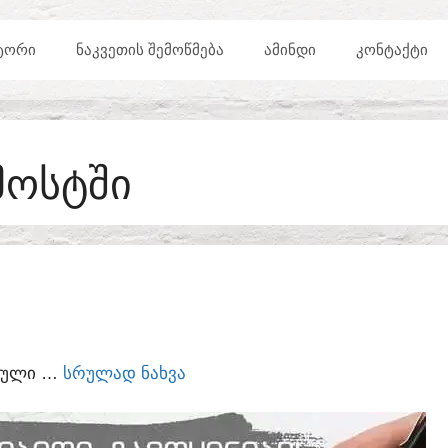
ᲢᲝᲠᲘ
ᲜᲐᲙᲕᲔᲗᲘᲡ ᲨᲔᲛᲝᲬᲛᲔᲑᲐ
ᲐᲛᲘᲜᲓᲘ
ᲙᲝᲜᲢᲐᲥᲢᲘ
ᲛᲝᲡᲢᲨᲘ
ᲣᲠᲣᲚᲘ …
ᲡᲠᲣᲚᲐᲓ ᲜᲐᲮᲕᲐ