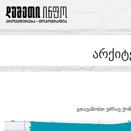
SKIP
TO
CONTENT
ᲐᲠᲥᲘᲢ
ᲒᲗᲐᲕᲐᲖᲝᲑᲗ ᲣᲫᲠᲐᲕ ᲥᲝᲜ