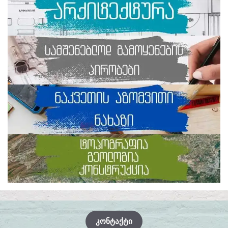
ᲙᲝᲜᲢᲐᲥᲢᲘ