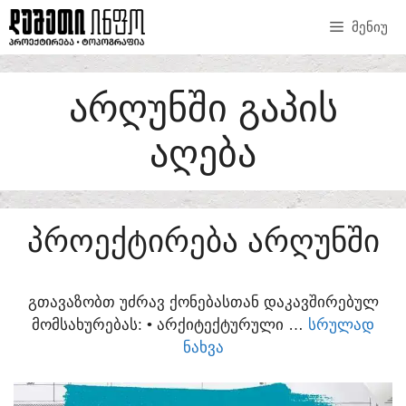
SKIP
ᲛᲔᲜᲘᲣ
TO
CONTENT
ᲐᲠᲦᲣᲜᲨᲘ ᲒᲐᲞᲘᲡ
ᲐᲦᲔᲑᲐ
ᲞᲠᲝᲔᲥᲢᲘᲠᲔᲑᲐ ᲐᲠᲦᲣᲜᲨᲘ
ᲒᲗᲐᲕᲐᲖᲝᲑᲗ ᲣᲫᲠᲐᲕ ᲥᲝᲜᲔᲑᲐᲡᲗᲐᲜ ᲓᲐᲙᲐᲕᲨᲘᲠᲔᲑᲣᲚ
ᲛᲝᲛᲡᲐᲮᲣᲠᲔᲑᲐᲡ:​ • ᲐᲠᲥᲘᲢᲔᲥᲢᲣᲠᲣᲚᲘ …
ᲡᲠᲣᲚᲐᲓ
ᲜᲐᲮᲕᲐ