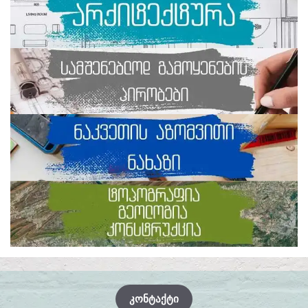
ᲙᲝᲜᲢᲐᲥᲢᲘ