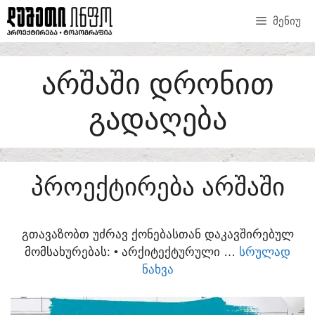
SKIP
ᲛᲔᲜᲘᲣ
TO
CONTENT
ᲐᲠᲨᲐᲨᲘ ᲓᲠᲝᲜᲘᲗ
ᲒᲐᲓᲐᲦᲔᲑᲐ
ᲞᲠᲝᲔᲥᲢᲘᲠᲔᲑᲐ ᲐᲠᲨᲐᲨᲘ
ᲒᲗᲐᲕᲐᲖᲝᲑᲗ ᲣᲫᲠᲐᲕ ᲥᲝᲜᲔᲑᲐᲡᲗᲐᲜ ᲓᲐᲙᲐᲕᲨᲘᲠᲔᲑᲣᲚ
ᲛᲝᲛᲡᲐᲮᲣᲠᲔᲑᲐᲡ:​ • ᲐᲠᲥᲘᲢᲔᲥᲢᲣᲠᲣᲚᲘ …
ᲡᲠᲣᲚᲐᲓ
ᲜᲐᲮᲕᲐ