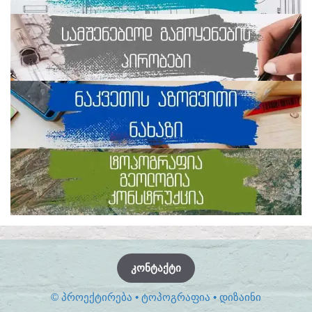
ᲙᲝᲜᲢᲐᲥᲢᲘ
© ᲞᲠᲝᲔᲥᲢᲘᲠᲔᲑᲐ • ᲢᲝᲞᲝᲒᲠᲐᲤᲘᲐ • ᲓᲘᲖᲐᲘᲜᲘ