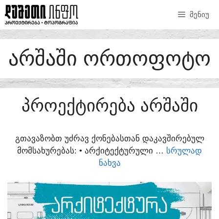
SKIP
ᲛᲔᲜᲘᲣ
TO
CONTENT
ᲐᲠᲨᲐᲨᲘ ᲝᲠᲗᲝᲤᲝᲢᲝ
ᲞᲠᲝᲔᲥᲢᲘᲠᲔᲑᲐ ᲐᲠᲨᲐᲨᲘ
ᲒᲗᲐᲕᲐᲖᲝᲑᲗ ᲣᲫᲠᲐᲕ ᲥᲝᲜᲔᲑᲐᲡᲗᲐᲜ ᲓᲐᲙᲐᲕᲨᲘᲠᲔᲑᲣᲚ
ᲛᲝᲛᲡᲐᲮᲣᲠᲔᲑᲐᲡ:​ • ᲐᲠᲥᲘᲢᲔᲥᲢᲣᲠᲣᲚᲘ …
ᲡᲠᲣᲚᲐᲓ
ᲜᲐᲮᲕᲐ