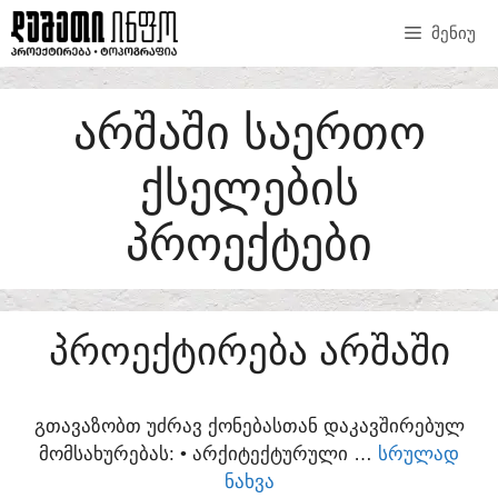
SKIP
ᲛᲔᲜᲘᲣ
TO
CONTENT
ᲐᲠᲨᲐᲨᲘ ᲡᲐᲔᲠᲗᲝ
ᲥᲡᲔᲚᲔᲑᲘᲡ
ᲞᲠᲝᲔᲥᲢᲔᲑᲘ
ᲞᲠᲝᲔᲥᲢᲘᲠᲔᲑᲐ ᲐᲠᲨᲐᲨᲘ
ᲒᲗᲐᲕᲐᲖᲝᲑᲗ ᲣᲫᲠᲐᲕ ᲥᲝᲜᲔᲑᲐᲡᲗᲐᲜ ᲓᲐᲙᲐᲕᲨᲘᲠᲔᲑᲣᲚ
ᲛᲝᲛᲡᲐᲮᲣᲠᲔᲑᲐᲡ:​ • ᲐᲠᲥᲘᲢᲔᲥᲢᲣᲠᲣᲚᲘ …
ᲡᲠᲣᲚᲐᲓ
ᲜᲐᲮᲕᲐ