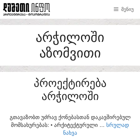
SKIP
ᲛᲔᲜᲘᲣ
TO
CONTENT
ᲐᲠᲭᲘᲚᲝᲨᲘ
ᲐᲖᲝᲛᲕᲘᲗᲘ
ᲞᲠᲝᲔᲥᲢᲘᲠᲔᲑᲐ
ᲐᲠᲭᲘᲚᲝᲨᲘ
ᲒᲗᲐᲕᲐᲖᲝᲑᲗ ᲣᲫᲠᲐᲕ ᲥᲝᲜᲔᲑᲐᲡᲗᲐᲜ ᲓᲐᲙᲐᲕᲨᲘᲠᲔᲑᲣᲚ
ᲛᲝᲛᲡᲐᲮᲣᲠᲔᲑᲐᲡ:​ • ᲐᲠᲥᲘᲢᲔᲥᲢᲣᲠᲣᲚᲘ …
ᲡᲠᲣᲚᲐᲓ
ᲜᲐᲮᲕᲐ