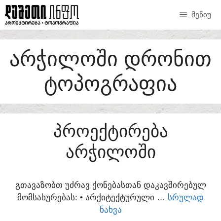
SKIP
ᲛᲔᲜᲘᲣ
TO
CONTENT
ᲐᲠᲭᲘᲚᲝᲨᲘ ᲓᲠᲝᲜᲘᲗ
ᲢᲝᲞᲝᲒᲠᲐᲤᲘᲐ
ᲞᲠᲝᲔᲥᲢᲘᲠᲔᲑᲐ
ᲐᲠᲭᲘᲚᲝᲨᲘ
ᲒᲗᲐᲕᲐᲖᲝᲑᲗ ᲣᲫᲠᲐᲕ ᲥᲝᲜᲔᲑᲐᲡᲗᲐᲜ ᲓᲐᲙᲐᲕᲨᲘᲠᲔᲑᲣᲚ
ᲛᲝᲛᲡᲐᲮᲣᲠᲔᲑᲐᲡ:​ • ᲐᲠᲥᲘᲢᲔᲥᲢᲣᲠᲣᲚᲘ …
ᲡᲠᲣᲚᲐᲓ
ᲜᲐᲮᲕᲐ