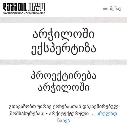
SKIP
ᲛᲔᲜᲘᲣ
TO
CONTENT
ᲐᲠᲭᲘᲚᲝᲨᲘ
ᲔᲥᲡᲞᲔᲠᲢᲘᲖᲐ
ᲞᲠᲝᲔᲥᲢᲘᲠᲔᲑᲐ
ᲐᲠᲭᲘᲚᲝᲨᲘ
ᲒᲗᲐᲕᲐᲖᲝᲑᲗ ᲣᲫᲠᲐᲕ ᲥᲝᲜᲔᲑᲐᲡᲗᲐᲜ ᲓᲐᲙᲐᲕᲨᲘᲠᲔᲑᲣᲚ
ᲛᲝᲛᲡᲐᲮᲣᲠᲔᲑᲐᲡ:​ • ᲐᲠᲥᲘᲢᲔᲥᲢᲣᲠᲣᲚᲘ …
ᲡᲠᲣᲚᲐᲓ
ᲜᲐᲮᲕᲐ