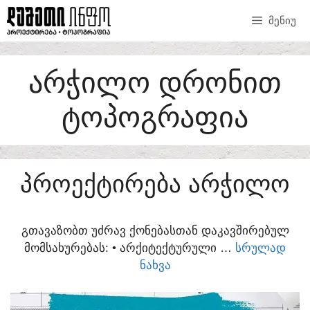
SKIP
ᲛᲔᲜᲘᲣ
TO
CONTENT
ᲐᲠᲭᲘᲚᲝ ᲓᲠᲝᲜᲘᲗ
ᲢᲝᲞᲝᲒᲠᲐᲤᲘᲐ
ᲞᲠᲝᲔᲥᲢᲘᲠᲔᲑᲐ ᲐᲠᲭᲘᲚᲝ
ᲒᲗᲐᲕᲐᲖᲝᲑᲗ ᲣᲫᲠᲐᲕ ᲥᲝᲜᲔᲑᲐᲡᲗᲐᲜ ᲓᲐᲙᲐᲕᲨᲘᲠᲔᲑᲣᲚ
ᲛᲝᲛᲡᲐᲮᲣᲠᲔᲑᲐᲡ:​ • ᲐᲠᲥᲘᲢᲔᲥᲢᲣᲠᲣᲚᲘ …
ᲡᲠᲣᲚᲐᲓ
ᲜᲐᲮᲕᲐ