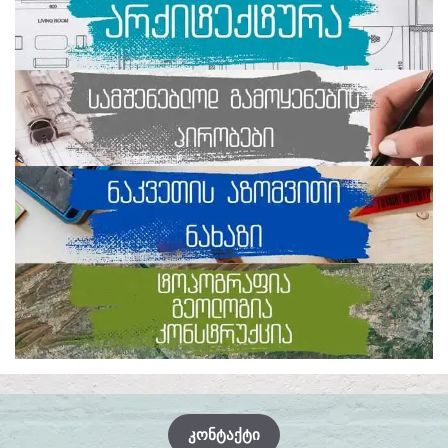
ᲙᲝᲜᲢᲐᲥᲢᲘ