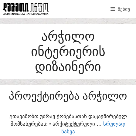
SKIP
ᲛᲔᲜᲘᲣ
TO
CONTENT
ᲐᲠᲭᲘᲚᲝ
ᲘᲜᲢᲔᲠᲘᲔᲠᲘᲡ
ᲓᲘᲖᲐᲘᲜᲔᲠᲘ
ᲞᲠᲝᲔᲥᲢᲘᲠᲔᲑᲐ ᲐᲠᲭᲘᲚᲝ
ᲒᲗᲐᲕᲐᲖᲝᲑᲗ ᲣᲫᲠᲐᲕ ᲥᲝᲜᲔᲑᲐᲡᲗᲐᲜ ᲓᲐᲙᲐᲕᲨᲘᲠᲔᲑᲣᲚ
ᲛᲝᲛᲡᲐᲮᲣᲠᲔᲑᲐᲡ:​ • ᲐᲠᲥᲘᲢᲔᲥᲢᲣᲠᲣᲚᲘ …
ᲡᲠᲣᲚᲐᲓ
ᲜᲐᲮᲕᲐ