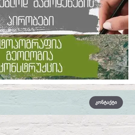
ᲙᲝᲜᲢᲐᲥᲢᲘ