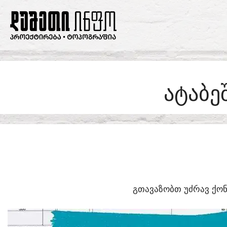
SKIP
TO
CONTENT
ᲐᲢᲐᲑᲔ
ᲒᲗᲐᲕᲐᲖᲝᲑᲗ ᲣᲫᲠᲐᲕ ᲥᲝᲜ