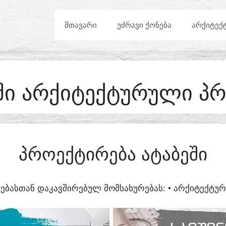
ᲛᲗᲐᲕᲐᲠᲘ
ᲣᲫᲠᲐᲕᲘ ᲥᲝᲜᲔᲑᲐ
ᲐᲠᲥᲘᲢᲔᲥ
ᲨᲘ ᲐᲠᲥᲘᲢᲔᲥᲢᲣᲠᲣᲚᲘ Პ
ᲞᲠᲝᲔᲥᲢᲘᲠᲔᲑᲐ ᲐᲢᲐᲑᲔᲨᲘ
ᲔᲑᲐᲡᲗᲐᲜ ᲓᲐᲙᲐᲕᲨᲘᲠᲔᲑᲣᲚ ᲛᲝᲛᲡᲐᲮᲣᲠᲔᲑᲐᲡ:​ • ᲐᲠᲥᲘᲢᲔᲥᲢ