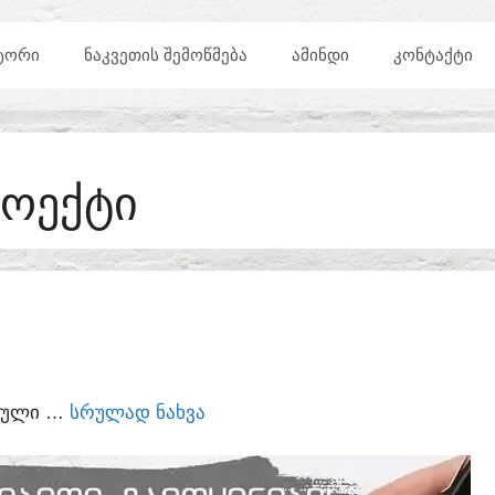
ᲢᲝᲠᲘ
ᲜᲐᲙᲕᲔᲗᲘᲡ ᲨᲔᲛᲝᲬᲛᲔᲑᲐ
ᲐᲛᲘᲜᲓᲘ
ᲙᲝᲜᲢᲐᲥᲢᲘ
ᲠᲝᲔᲥᲢᲘ
ᲣᲠᲣᲚᲘ …
ᲡᲠᲣᲚᲐᲓ ᲜᲐᲮᲕᲐ