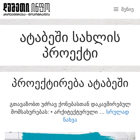
SKIP
ᲛᲔᲜᲘᲣ
TO
CONTENT
ᲐᲢᲐᲑᲔᲨᲘ ᲡᲐᲮᲚᲘᲡ
ᲞᲠᲝᲔᲥᲢᲘ
ᲞᲠᲝᲔᲥᲢᲘᲠᲔᲑᲐ ᲐᲢᲐᲑᲔᲨᲘ
ᲒᲗᲐᲕᲐᲖᲝᲑᲗ ᲣᲫᲠᲐᲕ ᲥᲝᲜᲔᲑᲐᲡᲗᲐᲜ ᲓᲐᲙᲐᲕᲨᲘᲠᲔᲑᲣᲚ
ᲛᲝᲛᲡᲐᲮᲣᲠᲔᲑᲐᲡ:​ • ᲐᲠᲥᲘᲢᲔᲥᲢᲣᲠᲣᲚᲘ …
ᲡᲠᲣᲚᲐᲓ
ᲜᲐᲮᲕᲐ