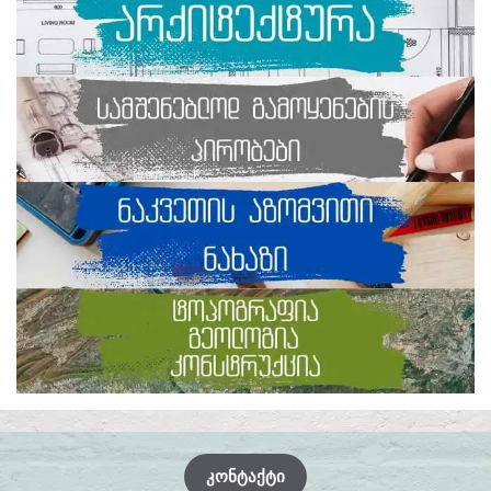
ᲙᲝᲜᲢᲐᲥᲢᲘ