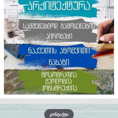
ᲙᲝᲜᲢᲐᲥᲢᲘ