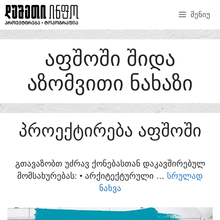
SKIP
ᲛᲔᲜᲘᲣ
TO
CONTENT
ᲐᲤᲨᲝᲨᲘ ᲨᲘᲓᲐ
ᲐᲖᲝᲛᲕᲘᲗᲘ ᲜᲐᲮᲐᲖᲘ
ᲞᲠᲝᲔᲥᲢᲘᲠᲔᲑᲐ ᲐᲤᲨᲝᲨᲘ
ᲒᲗᲐᲕᲐᲖᲝᲑᲗ ᲣᲫᲠᲐᲕ ᲥᲝᲜᲔᲑᲐᲡᲗᲐᲜ ᲓᲐᲙᲐᲕᲨᲘᲠᲔᲑᲣᲚ
ᲛᲝᲛᲡᲐᲮᲣᲠᲔᲑᲐᲡ:​ • ᲐᲠᲥᲘᲢᲔᲥᲢᲣᲠᲣᲚᲘ …
ᲡᲠᲣᲚᲐᲓ
ᲜᲐᲮᲕᲐ