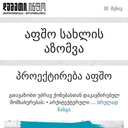
SKIP
ᲛᲔᲜᲘᲣ
TO
CONTENT
ᲐᲤᲨᲝ ᲡᲐᲮᲚᲘᲡ
ᲐᲖᲝᲛᲕᲐ
ᲞᲠᲝᲔᲥᲢᲘᲠᲔᲑᲐ ᲐᲤᲨᲝ
ᲒᲗᲐᲕᲐᲖᲝᲑᲗ ᲣᲫᲠᲐᲕ ᲥᲝᲜᲔᲑᲐᲡᲗᲐᲜ ᲓᲐᲙᲐᲕᲨᲘᲠᲔᲑᲣᲚ
ᲛᲝᲛᲡᲐᲮᲣᲠᲔᲑᲐᲡ:​ • ᲐᲠᲥᲘᲢᲔᲥᲢᲣᲠᲣᲚᲘ …
ᲡᲠᲣᲚᲐᲓ
ᲜᲐᲮᲕᲐ