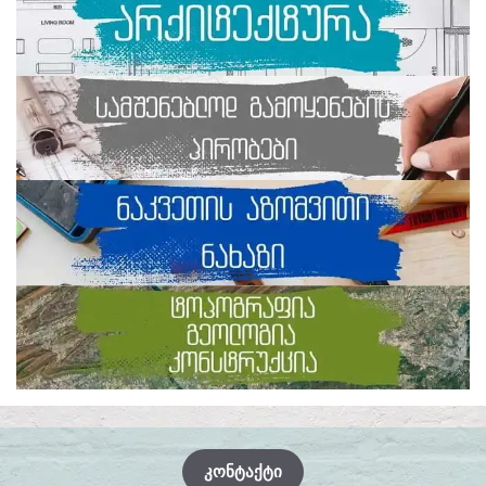
ᲙᲝᲜᲢᲐᲥᲢᲘ