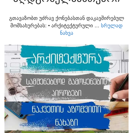
ᲒᲗᲐᲕᲐᲖᲝᲑᲗ ᲣᲫᲠᲐᲕ ᲥᲝᲜᲔᲑᲐᲡᲗᲐᲜ ᲓᲐᲙᲐᲕᲨᲘᲠᲔᲑᲣᲚ
ᲛᲝᲛᲡᲐᲮᲣᲠᲔᲑᲐᲡ:​ • ᲐᲠᲥᲘᲢᲔᲥᲢᲣᲠᲣᲚᲘ …
ᲡᲠᲣᲚᲐᲓ
ᲜᲐᲮᲕᲐ