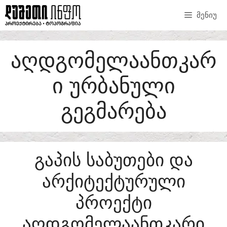
SKIP
ᲛᲔᲜᲘᲣ
TO
CONTENT
ᲐᲦᲓᲒᲝᲛᲔᲚᲐᲐᲜᲗᲙᲐᲠ
Ი ᲣᲠᲑᲐᲜᲣᲚᲘ
ᲒᲔᲒᲛᲐᲠᲔᲑᲐ
ᲒᲐᲞᲘᲡ ᲡᲐᲑᲣᲗᲔᲑᲘ ᲓᲐ
ᲐᲠᲥᲘᲢᲔᲥᲢᲣᲠᲣᲚᲘ
ᲞᲠᲝᲔᲥᲢᲘ
ᲐᲦᲓᲒᲝᲛᲔᲚᲐᲐᲜᲗᲙᲐᲠᲘ