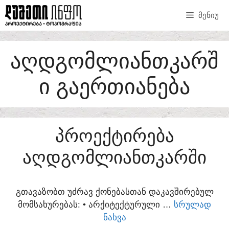
SKIP
ᲛᲔᲜᲘᲣ
TO
CONTENT
ᲐᲦᲓᲒᲝᲛᲚᲘᲐᲜᲗᲙᲐᲠᲨ
Ი ᲒᲐᲔᲠᲗᲘᲐᲜᲔᲑᲐ
ᲞᲠᲝᲔᲥᲢᲘᲠᲔᲑᲐ
ᲐᲦᲓᲒᲝᲛᲚᲘᲐᲜᲗᲙᲐᲠᲨᲘ
ᲒᲗᲐᲕᲐᲖᲝᲑᲗ ᲣᲫᲠᲐᲕ ᲥᲝᲜᲔᲑᲐᲡᲗᲐᲜ ᲓᲐᲙᲐᲕᲨᲘᲠᲔᲑᲣᲚ
ᲛᲝᲛᲡᲐᲮᲣᲠᲔᲑᲐᲡ:​ • ᲐᲠᲥᲘᲢᲔᲥᲢᲣᲠᲣᲚᲘ …
ᲡᲠᲣᲚᲐᲓ
ᲜᲐᲮᲕᲐ