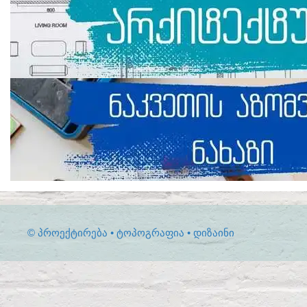
© ᲞᲠᲝᲔᲥᲢᲘᲠᲔᲑᲐ • ᲢᲝᲞᲝᲒᲠᲐᲤᲘᲐ • ᲓᲘᲖᲐᲘᲜᲘ