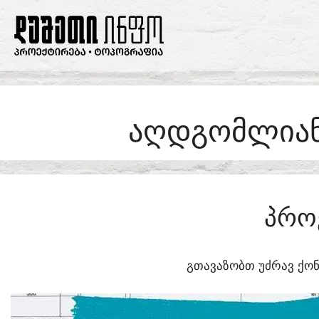
SKIP
TO
CONTENT
ᲐᲦᲓᲒᲝᲛᲚᲘᲐᲜᲗ
ᲞᲠᲝ
ᲒᲗᲐᲕᲐᲖᲝᲑᲗ ᲣᲫᲠᲐᲕ ᲥᲝᲜ