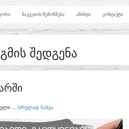
ᲢᲝᲠᲘ
ᲜᲐᲙᲕᲔᲗᲘᲡ ᲨᲔᲛᲝᲬᲛᲔᲑᲐ
ᲐᲛᲘᲜᲓᲘ
ᲙᲝᲜᲢᲐᲥᲢᲘ
ᲒᲛᲘᲡ ᲨᲔᲓᲒᲔᲜᲐ
ᲐᲠᲨᲘ
ᲣᲠᲣᲚᲘ …
ᲡᲠᲣᲚᲐᲓ ᲜᲐᲮᲕᲐ