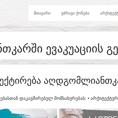
ᲛᲗᲐᲕᲐᲠᲘ
ᲣᲫᲠᲐᲕᲘ ᲥᲝᲜᲔᲑᲐ
ᲐᲠᲥᲘᲢᲔᲥ
ᲙᲐᲠᲨᲘ ᲔᲕᲐᲙᲣᲐᲪᲘᲘᲡ ᲒᲔ
ᲔᲥᲢᲘᲠᲔᲑᲐ ᲐᲦᲓᲒᲝᲛᲚᲘᲐᲜᲗᲙ
ᲔᲑᲐᲡᲗᲐᲜ ᲓᲐᲙᲐᲕᲨᲘᲠᲔᲑᲣᲚ ᲛᲝᲛᲡᲐᲮᲣᲠᲔᲑᲐᲡ:​ • ᲐᲠᲥᲘᲢᲔᲥᲢ