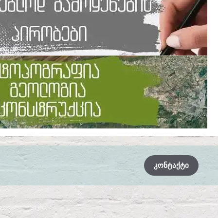
ᲙᲝᲜᲢᲐᲥᲢᲘ