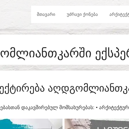
ᲛᲗᲐᲕᲐᲠᲘ
ᲣᲫᲠᲐᲕᲘ ᲥᲝᲜᲔᲑᲐ
ᲐᲠᲥᲘᲢᲔᲥ
ᲝᲛᲚᲘᲐᲜᲗᲙᲐᲠᲨᲘ ᲔᲥᲡᲞᲔ
ᲔᲥᲢᲘᲠᲔᲑᲐ ᲐᲦᲓᲒᲝᲛᲚᲘᲐᲜᲗᲙ
ᲔᲑᲐᲡᲗᲐᲜ ᲓᲐᲙᲐᲕᲨᲘᲠᲔᲑᲣᲚ ᲛᲝᲛᲡᲐᲮᲣᲠᲔᲑᲐᲡ:​ • ᲐᲠᲥᲘᲢᲔᲥᲢ