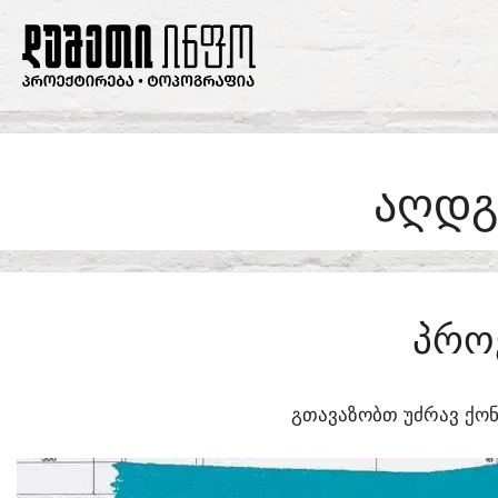
SKIP
TO
CONTENT
ᲐᲦᲓᲒ
ᲞᲠᲝ
ᲒᲗᲐᲕᲐᲖᲝᲑᲗ ᲣᲫᲠᲐᲕ ᲥᲝᲜ