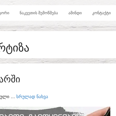
ᲢᲝᲠᲘ
ᲜᲐᲙᲕᲔᲗᲘᲡ ᲨᲔᲛᲝᲬᲛᲔᲑᲐ
ᲐᲛᲘᲜᲓᲘ
ᲙᲝᲜᲢᲐᲥᲢᲘ
ᲠᲢᲘᲖᲐ
ᲐᲠᲨᲘ
ᲣᲠᲣᲚᲘ …
ᲡᲠᲣᲚᲐᲓ ᲜᲐᲮᲕᲐ