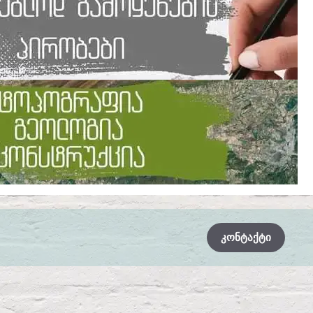
ᲙᲝᲜᲢᲐᲥᲢᲘ