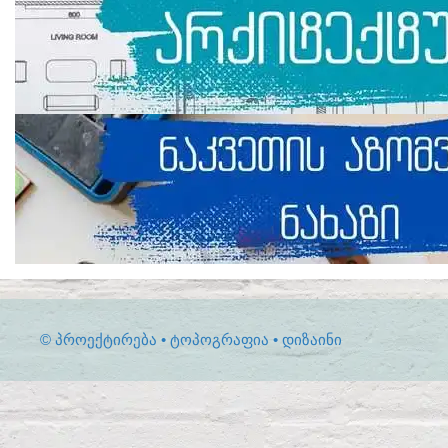
© ᲞᲠᲝᲔᲥᲢᲘᲠᲔᲑᲐ • ᲢᲝᲞᲝᲒᲠᲐᲤᲘᲐ • ᲓᲘᲖᲐᲘᲜᲘ