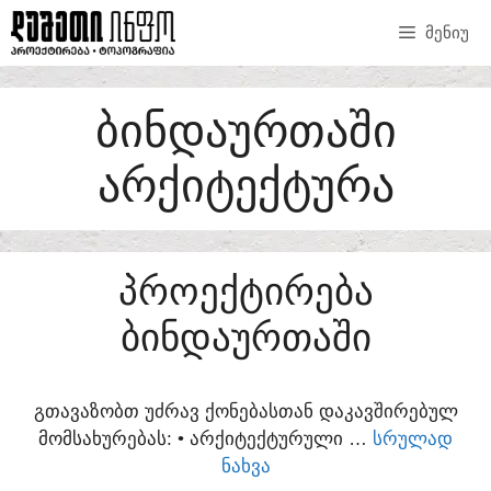
SKIP
ᲛᲔᲜᲘᲣ
TO
CONTENT
ᲑᲘᲜᲓᲐᲣᲠᲗᲐᲨᲘ
ᲐᲠᲥᲘᲢᲔᲥᲢᲣᲠᲐ
ᲞᲠᲝᲔᲥᲢᲘᲠᲔᲑᲐ
ᲑᲘᲜᲓᲐᲣᲠᲗᲐᲨᲘ
ᲒᲗᲐᲕᲐᲖᲝᲑᲗ ᲣᲫᲠᲐᲕ ᲥᲝᲜᲔᲑᲐᲡᲗᲐᲜ ᲓᲐᲙᲐᲕᲨᲘᲠᲔᲑᲣᲚ
ᲛᲝᲛᲡᲐᲮᲣᲠᲔᲑᲐᲡ:​ • ᲐᲠᲥᲘᲢᲔᲥᲢᲣᲠᲣᲚᲘ …
ᲡᲠᲣᲚᲐᲓ
ᲜᲐᲮᲕᲐ