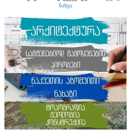
ᲜᲐᲮᲕᲐ