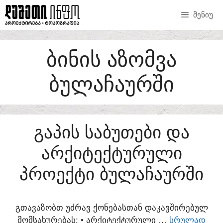
SKIP
ᲛᲔᲜᲘᲣ
TO
CONTENT
ᲑᲘᲜᲘᲡ ᲐᲖᲝᲛᲕᲐ
ᲑᲣᲚᲐᲩᲐᲣᲠᲨᲘ
ᲒᲐᲞᲘᲡ ᲡᲐᲑᲣᲗᲔᲑᲘ ᲓᲐ
ᲐᲠᲥᲘᲢᲔᲥᲢᲣᲠᲣᲚᲘ
ᲞᲠᲝᲔᲥᲢᲘ ᲑᲣᲚᲐᲩᲐᲣᲠᲨᲘ
ᲒᲗᲐᲕᲐᲖᲝᲑᲗ ᲣᲫᲠᲐᲕ ᲥᲝᲜᲔᲑᲐᲡᲗᲐᲜ ᲓᲐᲙᲐᲕᲨᲘᲠᲔᲑᲣᲚ
ᲛᲝᲛᲡᲐᲮᲣᲠᲔᲑᲐᲡ:​ • ᲐᲠᲥᲘᲢᲔᲥᲢᲣᲠᲣᲚᲘ …
ᲡᲠᲣᲚᲐᲓ