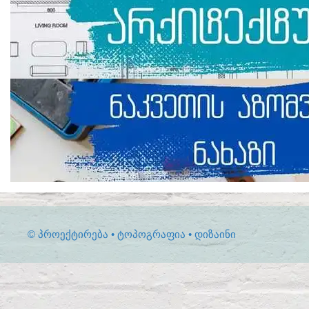
© ᲞᲠᲝᲔᲥᲢᲘᲠᲔᲑᲐ • ᲢᲝᲞᲝᲒᲠᲐᲤᲘᲐ • ᲓᲘᲖᲐᲘᲜᲘ