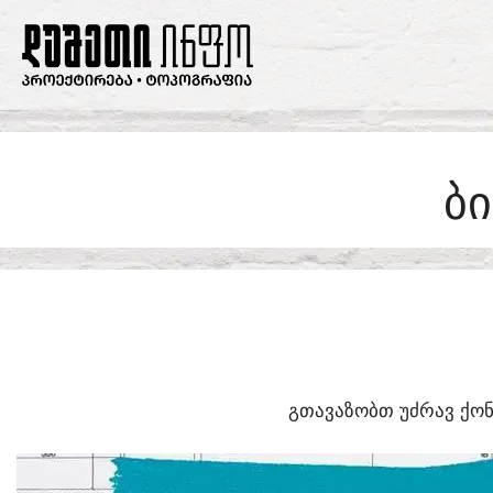
SKIP
TO
CONTENT
Ბ
ᲒᲗᲐᲕᲐᲖᲝᲑᲗ ᲣᲫᲠᲐᲕ ᲥᲝᲜ