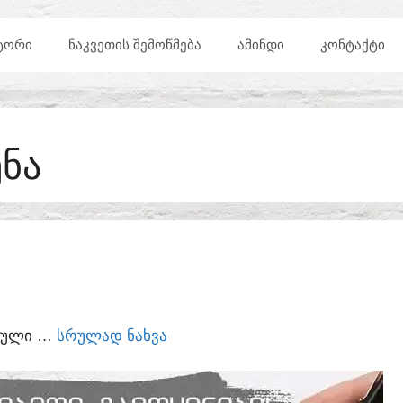
ᲢᲝᲠᲘ
ᲜᲐᲙᲕᲔᲗᲘᲡ ᲨᲔᲛᲝᲬᲛᲔᲑᲐ
ᲐᲛᲘᲜᲓᲘ
ᲙᲝᲜᲢᲐᲥᲢᲘ
ᲜᲐ
ᲣᲠᲣᲚᲘ …
ᲡᲠᲣᲚᲐᲓ ᲜᲐᲮᲕᲐ