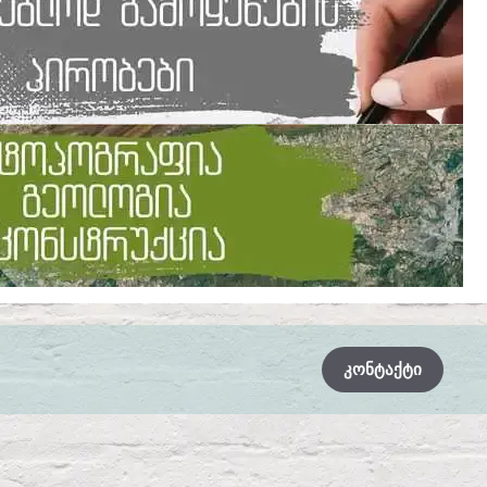
ᲙᲝᲜᲢᲐᲥᲢᲘ