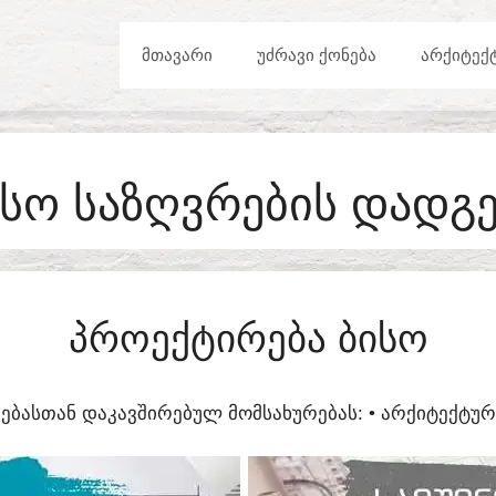
ᲛᲗᲐᲕᲐᲠᲘ
ᲣᲫᲠᲐᲕᲘ ᲥᲝᲜᲔᲑᲐ
ᲐᲠᲥᲘᲢᲔᲥ
ᲘᲡᲝ ᲡᲐᲖᲦᲕᲠᲔᲑᲘᲡ ᲓᲐᲓᲒᲔ
ᲞᲠᲝᲔᲥᲢᲘᲠᲔᲑᲐ ᲑᲘᲡᲝ
ᲔᲑᲐᲡᲗᲐᲜ ᲓᲐᲙᲐᲕᲨᲘᲠᲔᲑᲣᲚ ᲛᲝᲛᲡᲐᲮᲣᲠᲔᲑᲐᲡ:​ • ᲐᲠᲥᲘᲢᲔᲥᲢ