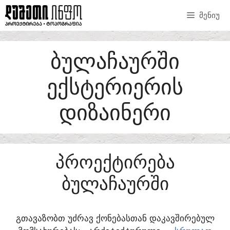
SKIP
ᲛᲔᲜᲘᲣ
TO
CONTENT
ᲑᲣᲚᲐᲩᲐᲣᲠᲨᲘ
ᲔᲥᲡᲢᲔᲠᲘᲔᲠᲘᲡ
ᲓᲘᲖᲐᲘᲜᲔᲠᲘ
ᲞᲠᲝᲔᲥᲢᲘᲠᲔᲑᲐ
ᲑᲣᲚᲐᲩᲐᲣᲠᲨᲘ
ᲒᲗᲐᲕᲐᲖᲝᲑᲗ ᲣᲫᲠᲐᲕ ᲥᲝᲜᲔᲑᲐᲡᲗᲐᲜ ᲓᲐᲙᲐᲕᲨᲘᲠᲔᲑᲣᲚ