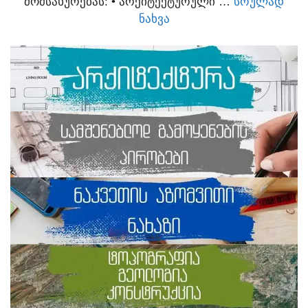
ᲛᲝᲛᲡᲐᲮᲣᲠᲔᲑᲐᲡ:​ • ᲐᲠᲥᲘᲢᲔᲥᲢᲣᲠᲣᲚᲘ …
ᲡᲠᲣᲚᲐᲓ
ᲜᲐᲮᲕᲐ