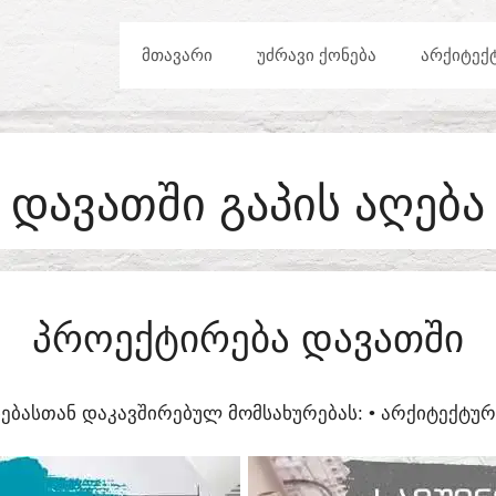
ᲛᲗᲐᲕᲐᲠᲘ
ᲣᲫᲠᲐᲕᲘ ᲥᲝᲜᲔᲑᲐ
ᲐᲠᲥᲘᲢᲔᲥ
ᲓᲐᲕᲐᲗᲨᲘ ᲒᲐᲞᲘᲡ ᲐᲦᲔᲑᲐ
ᲞᲠᲝᲔᲥᲢᲘᲠᲔᲑᲐ ᲓᲐᲕᲐᲗᲨᲘ
ᲔᲑᲐᲡᲗᲐᲜ ᲓᲐᲙᲐᲕᲨᲘᲠᲔᲑᲣᲚ ᲛᲝᲛᲡᲐᲮᲣᲠᲔᲑᲐᲡ:​ • ᲐᲠᲥᲘᲢᲔᲥᲢ