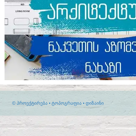
© ᲞᲠᲝᲔᲥᲢᲘᲠᲔᲑᲐ • ᲢᲝᲞᲝᲒᲠᲐᲤᲘᲐ • ᲓᲘᲖᲐᲘᲜᲘ