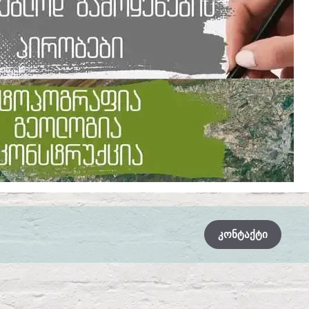
ᲙᲝᲜᲢᲐᲥᲢᲘ