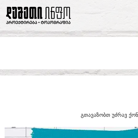
SKIP
TO
CONTENT
ᲒᲗᲐᲕᲐᲖᲝᲑᲗ ᲣᲫᲠᲐᲕ ᲥᲝᲜ