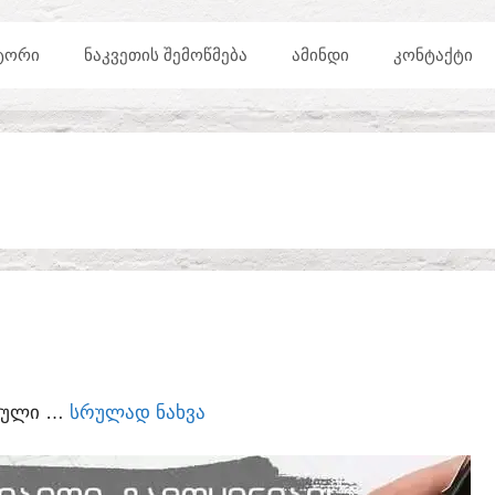
ᲢᲝᲠᲘ
ᲜᲐᲙᲕᲔᲗᲘᲡ ᲨᲔᲛᲝᲬᲛᲔᲑᲐ
ᲐᲛᲘᲜᲓᲘ
ᲙᲝᲜᲢᲐᲥᲢᲘ
ᲣᲠᲣᲚᲘ …
ᲡᲠᲣᲚᲐᲓ ᲜᲐᲮᲕᲐ